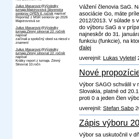
Vážení členovia SaG. N
Julius Masarovic
@
Výsledky
turnaja:Majstrovstvá Slovenska
asociácie Go, máte príl
seniorov OPEN 6. ročník
napísal:
Reportáž z MSR seniorov go 2026
2012/2013. V súlade s 
Majstrovstvá se
do výboru SaG a v príp
Julius Masarovic
@
Výsledky
turnaja:Zimný slnovrat 10. ročník
najneskôr do 31. januá
napísal:
začínali a spoločný obed sa niesol v
funkciu (funkcie), na kt
znamení
ďalej
Julius Masarovic
@
Výsledky
turnaja:Zimný slnovrat 10. ročník
uverejnil:
Lukas Vyletel
2
napísal:
Krátky report z turnaja. Zimný
Slnovrat 10.ročn
Nové propozíc
Výbor SAGO schválil v 
Slovakia, platné od 20.1
proti 0 a jeden člen výb
uverejnil:
Stefan Sabo
20
Zápis výboru 2
Výbor sa uskutočnil v dň