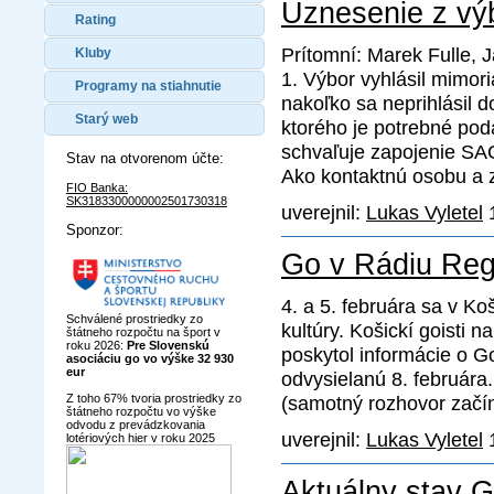
Uznesenie z vý
Rating
Prítomní: Marek Fulle, J
Kluby
1. Výbor vyhlásil mimor
Programy na stiahnutie
nakoľko sa neprihlásil
Starý web
ktorého je potrebné po
schvaľuje zapojenie SA
Stav na otvorenom účte:
Ako kontaktnú osobu a 
FIO Banka:
SK3183300000002501730318
uverejnil:
Lukas Vyletel
1
Sponzor:
Go v Rádiu Reg
4. a 5. februára sa v K
Schválené prostriedky zo
kultúry. Košickí goisti 
štátneho rozpočtu na šport v
roku 2026:
Pre Slovenskú
poskytol informácie o 
asociáciu go vo výške 32 930
eur
odvysielanú 8. februára
Z toho 67% tvoria prostriedky zo
(samotný rozhovor začína
štátneho rozpočtu vo výške
odvodu z prevádzkovania
uverejnil:
Lukas Vyletel
1
lotériových hier v roku 2025
Aktuálny stav 