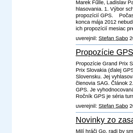
Marek Fűlle, Ladislav P
hlasovania. 1. Výbor sc
propozícií GPS. Počas 
konca mája 2012 nebude
ich propozícií mesiac pr
uverejnil:
Stefan Sabo
20
Propozície GP
Propozície Grand Prix S
Prix Slovakia (ďalej GP
Slovensku. Jej vyhlaso
členovia SAG. Článok 2
GPS. Je vyhodnocovaná 
Ročník GPS je séria tur
uverejnil:
Stefan Sabo
20
Novinky zo zas
Milí hráči Go, radi by 