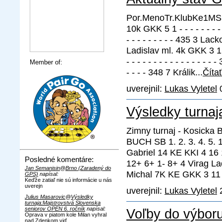
Por.MenoTr.KlubKe1M
10k GKK 5 1 - - - - - - - - 
- - - - - - - - - 435 3 Lack
Ladislav ml. 4k GKK 3 1 - -
- - - - - - - - - - - - - - 
Member of:
- - - - 348 7 Králik...
Čítať
uverejnil:
Lukas Vyletel
0
Výsledky turnaj
Zimny turnaj - Kosicka 
BUCH SB 1. 2. 3. 4. 5.
Gabriel 14 KE KKI 4 16
Posledné komentáre:
12+ 6+ 1- 8+ 4 Virag La
Jan Semanisin
@
Brno (Zaradený do
Michal 7K KE GKK 3 11 
GPS)
napísal:
Keďže zatiaľ nie sú informácie u nás
uverejn
uverejnil:
Lukas Vyletel
2
Julius Masarovic
@
Výsledky
turnaja:Majstrovstvá Slovenska
seniorov OPEN 6. ročník
napísal:
Voľby do výbor
Oprava v piatom kole Milan vyhral
nad Zdenkom viď