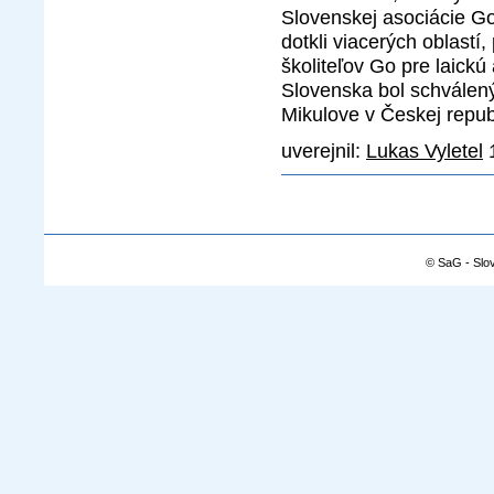
Slovenskej asociácie Go
dotkli viacerých oblastí
školiteľov Go pre laickú
Slovenska bol schválený
Mikulove v Českej repub
uverejnil:
Lukas Vyletel
1
© SaG - Slo