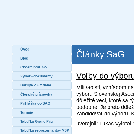
Úvod
Články SaG
Blog
Chcem hrať Go
Voľby do výbor
Výbor - dokumenty
Darujte 2% z dane
Milí Goisti, vzhľadom n
výboru Slovenskej Asoc
Členské príspevky
dôležité veci, ktoré sa 
Prihláška do SAG
podobne. Je preto dôlež
Turnaje
kandidovať do výboru. K
Tabuľka Grand Prix
uverejnil:
Lukas Vyletel
1
Tabuľka reprezentantov VSP