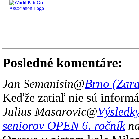
Posledné komentáre:
Jan Semanisin
@
Brno (Zar
Keďže zatiaľ nie sú informá
Julius Masarovic
@
Výsledky
seniorov OPEN 6. ročník
na