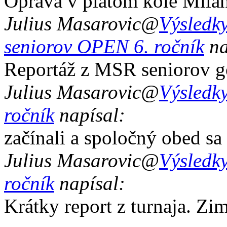
Oprava v piatom kole Mila
Julius Masarovic
@
Výsledky
seniorov OPEN 6. ročník
na
Reportáž z MSR seniorov g
Julius Masarovic
@
Výsledky
ročník
napísal:
začínali a spoločný obed sa
Julius Masarovic
@
Výsledky
ročník
napísal:
Krátky report z turnaja. Zi