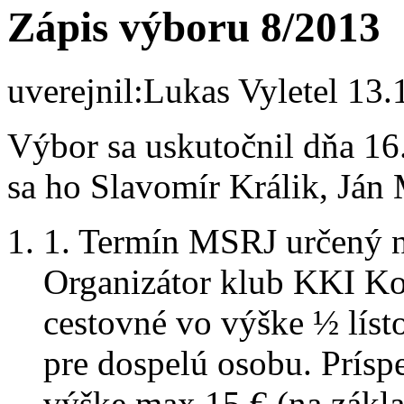
Zápis výboru 8/2013
uverejnil:
Lukas Vyletel
13.1
Výbor sa uskutočnil dňa 16
sa ho Slavomír Králik, Ján 
1. Termín MSRJ určený n
Organizátor klub KKI Ko
cestovné vo výške ½ lís
pre dospelú osobu. Prísp
výške max 15 € (na zákla