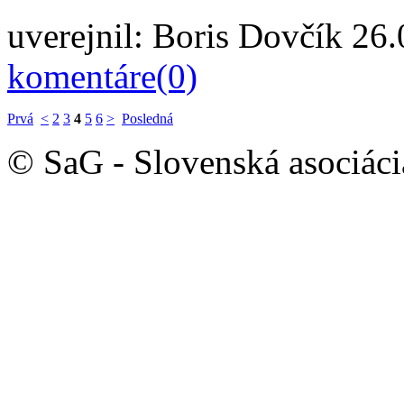
uverejnil:
Boris Dovčík
26.0
komentáre(0)
Prvá
<
2
3
4
5
6
>
Posledná
© SaG - Slovenská asociáci