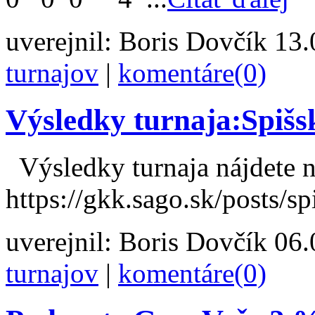
uverejnil:
Boris Dovčík
13.0
turnajov
|
komentáre(0)
Výsledky turnaja:Spišs
Výsledky turnaja nájdete 
https://gkk.sago.sk/posts/sp
uverejnil:
Boris Dovčík
06.0
turnajov
|
komentáre(0)