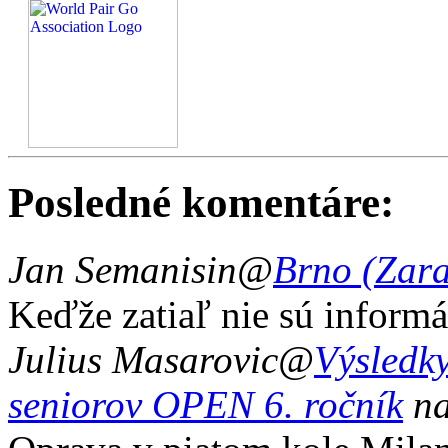
Posledné komentáre:
Jan Semanisin
@
Brno (Zar
Keďže zatiaľ nie sú informá
Julius Masarovic
@
Výsledky
seniorov OPEN 6. ročník
na