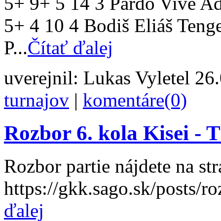
5+ 9+ 5 14 3 Pardo Vive A
5+ 4 10 4 Bodiš Eliáš Teng
P...
Čítať ďalej
uverejnil:
Lukas Vyletel
26.
turnajov
|
komentáre(0)
Rozbor 6. kola Kisei -
Rozbor partie nájdete na st
https://gkk.sago.sk/posts/ro
ďalej