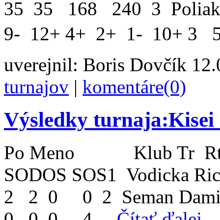
35 35 168 240 3 Poliak
9- 12+ 4+ 2+ 1- 10+ 3 
uverejnil:
Boris Dovčík
12.0
turnajov
|
komentáre(0)
Výsledky turnaja:Kisei 
Po Meno Klub Tr Rt 
SODOS SOS1 Vodicka Ric
2 2 0 0 2 Seman Damia
0 0 0 4 ...
Čítať ďalej