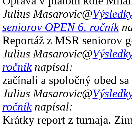
Oprava v piatom kole Mila
Julius Masarovic
@
Výsledky
seniorov OPEN 6. ročník
na
Reportáž z MSR seniorov g
Julius Masarovic
@
Výsledky
ročník
napísal:
začínali a spoločný obed sa
Julius Masarovic
@
Výsledky
ročník
napísal:
Krátky report z turnaja. Zi