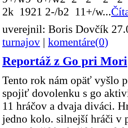
2k 1921 2-/b2 11+/w...
Čít
uverejnil:
Boris Dovčík
27.0
turnajov
|
komentáre(0)
Reportáž z Go pri Mori
Tento rok nám opäť vyšlo p
spojiť dovolenku s go aktiv
11 hráčov a dvaja diváci. Hr
jedno kolo. silnejší hráči v