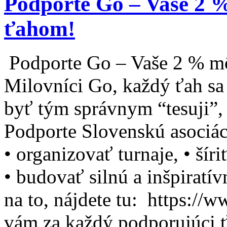
Podporte Go – Vaše 2 
ťahom!
Podporte Go – Vaše 2 % m
Milovníci Go, každý ťah sa
byť tým správnym “tesuji”, 
Podporte Slovenskú asociá
• organizovať turnaje, • ší
• budovať silnú a inšpiratí
na to, nájdete tu: https:/
vám za každý podporujúci 