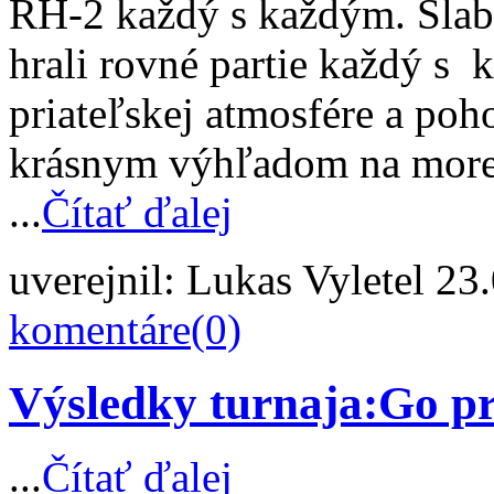
RH-2 každý s každým. Slabš
hrali rovné partie každý s 
priateľskej atmosfére a poh
krásnym výhľadom na more 
...
Čítať ďalej
uverejnil:
Lukas Vyletel
23.
komentáre(0)
Výsledky turnaja:Go pr
...
Čítať ďalej