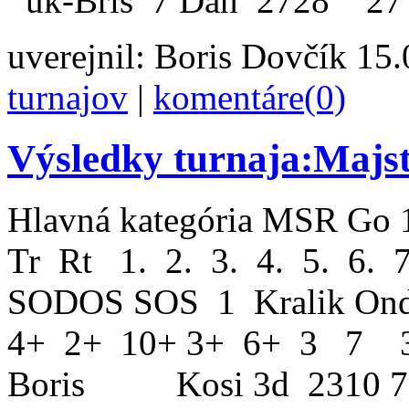
uk-Bris 7 Dan 2728 27
uverejnil:
Boris Dovčík
15.0
turnajov
|
komentáre(0)
Výsledky turnaja:Majs
Hlavná kategória MS
Tr Rt 1. 2. 3. 4. 5. 
SODOS SOS 1 Kralik On
4+ 2+ 10+ 3+ 6+ 3 7 
Boris Kosi 3d 2310 7