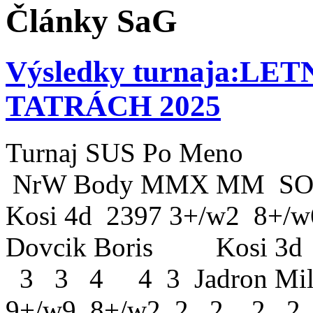
Články SaG
Výsledky turnaja:L
TATRÁCH 2025
Turnaj SUS Po Men
NrW Body MMX MM SO
Kosi 4d 2397 3+/w2 8
Dovcik Boris Kosi 3d
3 3 4 4 3 Jadron Mil
9+/w9 8+/w2 2 2 2 2