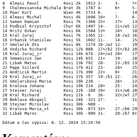
8  Almasi Pavol          Kosi 2k  1913 2-     3-     7+
9  Chalmovianska Michala Brat 3k  1787 4-     6+     5-
10 Paar Kurt             Wien 4k  1733 6-     -      14
11 Almasi Michal         Kosi 4k  1698 16+    7-     6-
12 Seman Damian          Kosi 7k  1366 15+    17+    13
13 Podbiol Krzysztof     Chor 6k  1497 14-    21+/w5 12
14 Hritz Oskar           Kosi 6k  1504 13+    16+    10
15 Kral Juraj            Kosi 7k  1365 12-    18-/w2 16
16 Urbanik Stanislav     Kosi 5k  1602 11-    14-    15
17 Smolarik Oto          Kosi 8k  1274 18-/w2 12-    19
18 Vodicka Richard       Kosi 12k 888  17+/b2 15+/b2 20
19 Kral Juraj_jr         Kosi 14k 674  24+/w1 20+    17
20 Semanisin Jan         Kosi 14k 655  21+    19-    18
21 Libak Matus           Kosi 13k 792  20-    13-/b5 23
22 Papp Szilard          Kosi 17k 412  23-    24+    25
23 Andricik Martin       Kosi 17k 390  22+    0+     21
24 Kral Juraj_sr         Kosi 17k 357  19-/b1 22-    26
25 Smolarikova Maria     Kosi 19k 230  -      26+    22
26 Kralova Johana        Kosi 19k 214  28+    25-    24
27 Steiner Juraj         Kosi 22k -100 29+    31+/w6 28
28 Kral Richard          Kosi 21k -6   26-    32+/w7 27
29 Beblava Abigail       Kosi 24k -321 27-    -      31
30 Steiner Miroslav      Kosi 30k -900 -      -      - 
31 Kralova Maria_st      Kosi 30k -873 32+    27-/b6 29
32 Libak Maros           Kosi 30k -900 31-    28-/b7 0+