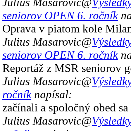
Julius Masarovic
@
Výsledky
seniorov OPEN 6. ročník
na
Oprava v piatom kole Mila
Julius Masarovic
@
Výsledky
seniorov OPEN 6. ročník
na
Reportáž z MSR seniorov g
Julius Masarovic
@
Výsledky
ročník
napísal:
začínali a spoločný obed sa
Julius Masarovic
@
Výsledky