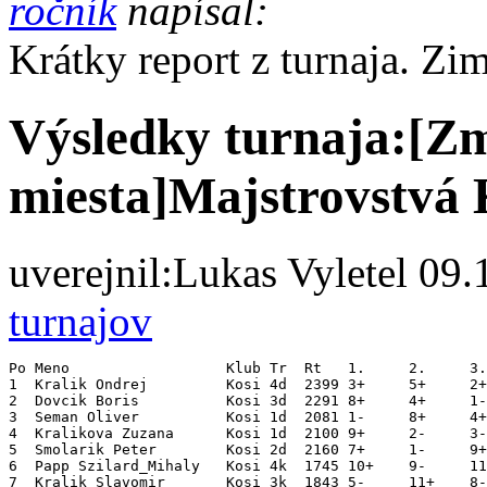
ročník
napísal:
Krátky report z turnaja. Zi
Výsledky turnaja:[Z
miesta]Majstrovstvá 
uverejnil:
Lukas Vyletel
09.1
turnajov
Po Meno                  Klub Tr  Rt   1.     2.     3.
1  Kralik Ondrej         Kosi 4d  2399 3+     5+     2+
2  Dovcik Boris          Kosi 3d  2291 8+     4+     1-
3  Seman Oliver          Kosi 1d  2081 1-     8+     4+
4  Kralikova Zuzana      Kosi 1d  2100 9+     2-     3-
5  Smolarik Peter        Kosi 2d  2160 7+     1-     9+
6  Papp Szilard_Mihaly   Kosi 4k  1745 10+    9-     11
7  Kralik Slavomir       Kosi 3k  1843 5-     11+    8-