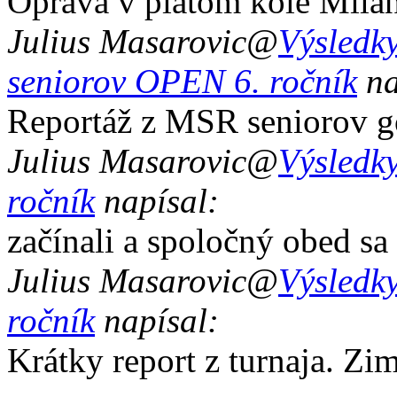
Oprava v piatom kole Mila
Julius Masarovic
@
Výsledky
seniorov OPEN 6. ročník
na
Reportáž z MSR seniorov g
Julius Masarovic
@
Výsledky
ročník
napísal:
začínali a spoločný obed sa
Julius Masarovic
@
Výsledky
ročník
napísal:
Krátky report z turnaja. Zi