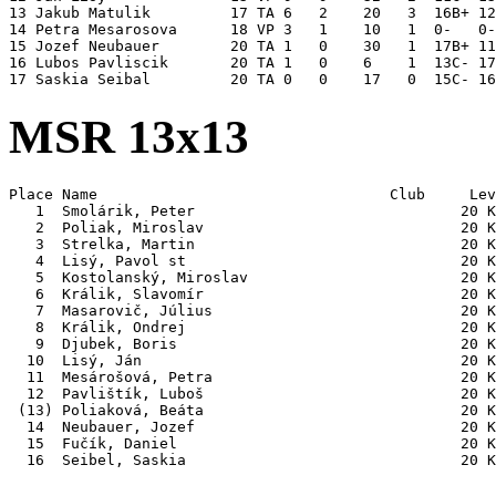
13 Jakub Matulik         17 TA 6   2    20   3  16B+ 12
14 Petra Mesarosova      18 VP 3   1    10   1  0-   0-
15 Jozef Neubauer        20 TA 1   0    30   1  17B+ 11
16 Lubos Pavliscik       20 TA 1   0    6    1  13C- 17
MSR 13x13
Place Name                                 Club     Lev
   1  Smolárik, Peter                              20 K
   2  Poliak, Miroslav                             20 K
   3  Strelka, Martin                              20 K
   4  Lisý, Pavol st                               20 K
   5  Kostolanský, Miroslav                        20 K
   6  Králik, Slavomír                             20 K
   7  Masarovič, Július                            20 K
   8  Králik, Ondrej                               20 K
   9  Djubek, Boris                                20 K
  10  Lisý, Ján                                    20 K
  11  Mesárošová, Petra                            20 K
  12  Pavlištík, Luboš                             20 K
 (13) Poliaková, Beáta                             20 K
  14  Neubauer, Jozef                              20 K
  15  Fučík, Daniel                                20 K