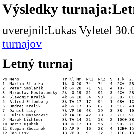
Výsledky turnaja:Le
uverejnil:
Lukas Vyletel
30.0
turnajov
Letný turnaj
Po Meno                  Tr Kl MM  PK1  PK2  S  1.k  2.
1  Martin Strelka        1k LO 20  74   74   4  2C+  5B
2  Peter Smolarik        1k GK 20  71   91   4  1B-  3C
3  Miroslav Kostolansky  2k LO 19  51   91   3  4C+  2B
4  Slavomir Kralik       4k GK 18  34   93   2  3B-  6C
5  Alfred Effenberg      3k TA 17  17   94   1  6B+  1C
6  Ondrej Kralik         4k GK 17  16   87   1  5C-  4B
7  Daniel Lisy           7k VP 16  43   59   3  8B-  10
8  Julius Masarovic      7k TA 16  42   78   3  7C+  9C
9  Marek Lichtner        8k TA 14  21   53   2  10C+ 8B
10 Boris Djubek          10 36 12  10   56   2  9B-  7C
11 Stepan Zbozinek       15 AP 9   16   28   4  12B+ 15
12 Jan Lisy              13 VP 9   9    32   2  11C- 13