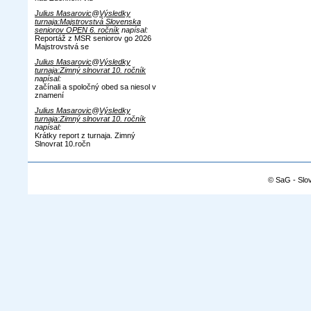
Julius Masarovic
@
Výsledky
turnaja:Majstrovstvá Slovenska
seniorov OPEN 6. ročník
napísal:
Reportáž z MSR seniorov go 2026
Majstrovstvá se
Julius Masarovic
@
Výsledky
turnaja:Zimný slnovrat 10. ročník
napísal:
začínali a spoločný obed sa niesol v
znamení
Julius Masarovic
@
Výsledky
turnaja:Zimný slnovrat 10. ročník
napísal:
Krátky report z turnaja. Zimný
Slnovrat 10.ročn
© SaG - Slo