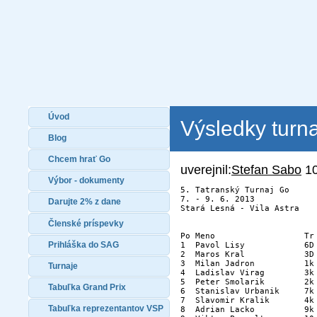
Úvod
Výsledky turna
Blog
Chcem hrať Go
uverejnil:
Stefan Sabo
10
Výbor - dokumenty
5. Tatranský Turnaj Go
7. - 9. 6. 2013
Darujte 2% z dane
Stará Lesná - Vila Astra
Členské príspevky
Po Meno                  Tr
Prihláška do SAG
1  Pavol Lisy            6D
2  Maros Kral            3D
3  Milan Jadron          1k
Turnaje
4  Ladislav Virag        3k
5  Peter Smolarik        2k
Tabuľka Grand Prix
6  Stanislav Urbanik     7k
7  Slavomir Kralik       4k
Tabuľka reprezentantov VSP
8  Adrian Lacko          9k