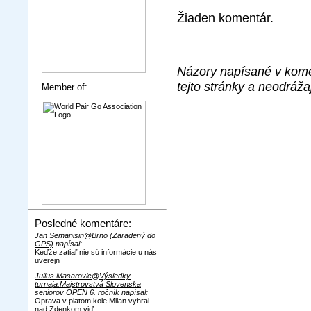
Žiaden komentár.
Názory napísané v kome
tejto stránky a neodráža
Member of:
Posledné komentáre:
Jan Semanisin
@
Brno (Zaradený do
GPS)
napísal:
Keďže zatiaľ nie sú informácie u nás
uverejn
Julius Masarovic
@
Výsledky
turnaja:Majstrovstvá Slovenska
seniorov OPEN 6. ročník
napísal:
Oprava v piatom kole Milan vyhral
nad Zdenkom viď