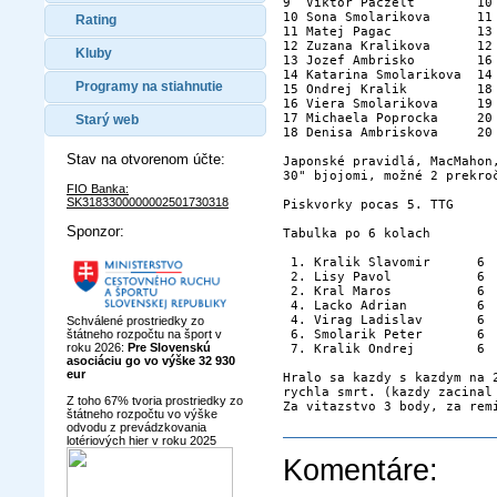
9  Viktor Paczelt        10
10 Sona Smolarikova      11
Rating
11 Matej Pagac           13
12 Zuzana Kralikova      12
Kluby
13 Jozef Ambrisko        16
14 Katarina Smolarikova  14
Programy na stiahnutie
15 Ondrej Kralik         18
16 Viera Smolarikova     19
17 Michaela Poprocka     20
Starý web
18 Denisa Ambriskova     20
Stav na otvorenom účte:
Japonské pravidlá, MacMahon
30" bjojomi, možné 2 prekroč
FIO Banka:
SK3183300000002501730318
Piskvorky pocas 5. TTG		8.6.2013

Sponzor:
Tabulka po 6 kolach

 1. Kralik Slavomir      6  
 2. Lisy Pavol           6  
 2. Kral Maros           6  
 4. Lacko Adrian         6  
 4. Virag Ladislav       6  
Schválené prostriedky zo
štátneho rozpočtu na šport v
 6. Smolarik Peter       6  
roku 2026:
Pre Slovenskú
 7. Kralik Ondrej        6  
asociáciu go vo výške 32 930
eur
Hralo sa kazdy s kazdym na 2
rychla smrt. (kazdy zacinal 
Z toho 67% tvoria prostriedky zo
štátneho rozpočtu vo výške
odvodu z prevádzkovania
lotériových hier v roku 2025
Komentáre: