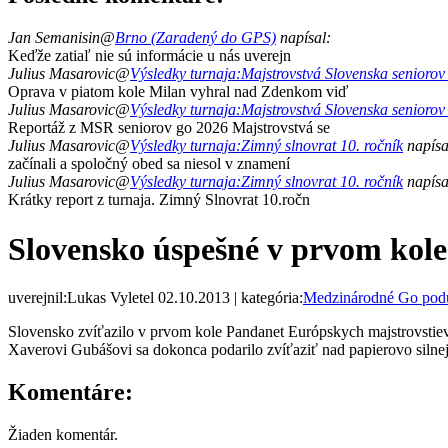
Jan Semanisin
@
Brno (Zaradený do GPS)
napísal:
Keďže zatiaľ nie sú informácie u nás uverejn
Julius Masarovic
@
Výsledky turnaja:Majstrovstvá Slovenska senioro
Oprava v piatom kole Milan vyhral nad Zdenkom viď
Julius Masarovic
@
Výsledky turnaja:Majstrovstvá Slovenska senioro
Reportáž z MSR seniorov go 2026 Majstrovstvá se
Julius Masarovic
@
Výsledky turnaja:Zimný slnovrat 10. ročník
napísa
začínali a spoločný obed sa niesol v znamení
Julius Masarovic
@
Výsledky turnaja:Zimný slnovrat 10. ročník
napísa
Krátky report z turnaja. Zimný Slnovrat 10.ročn
Slovensko úspešné v prvom kol
uverejnil:
Lukas Vyletel
02.10.2013 | kategória:
Medzinárodné Go podu
Slovensko zvíťazilo v prvom kole Pandanet Európskych majstrovstie
Xaverovi Gubášovi sa dokonca podarilo zvíťaziť nad papierovo silne
Komentáre:
Žiaden komentár.