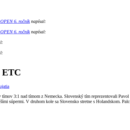
v OPEN 6. ročník
napísal:
v OPEN 6. ročník
napísal:
l:
l:
e ETC
jatia
v tímov 3:1 nad tímom z Nemecka. Slovenský tím reprezentovali Pavol
jšími súpermi. V druhom kole sa Slovensko stretne s Holandskom. Pal