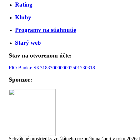
Rating
Kluby
Programy na stiahnutie
Starý web
Stav na otvorenom účte:
FIO Banka: SK3183300000002501730318
Sponzor:
Schválené prostriedky zo štátneho rozpočtu na šport v roku 2026: