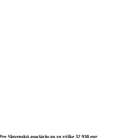
Pre Slovenskú asociáciu go vo výške 32 930 eur