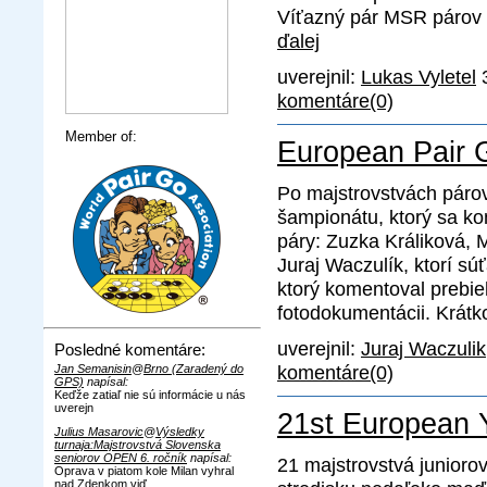
Víťazný pár MSR párov z
ďalej
uverejnil:
Lukas Vyletel
3
komentáre(0)
Member of:
European Pair 
Po majstrovstvách páro
šampionátu, ktorý sa ko
páry: Zuzka Králiková, M
Juraj Waczulík, ktorí súť
ktorý komentoval prebi
fotodokumentácii. Krátko 
uverejnil:
Juraj Waczulik
Posledné komentáre:
komentáre(0)
Jan Semanisin
@
Brno (Zaradený do
GPS)
napísal:
Keďže zatiaľ nie sú informácie u nás
uverejn
21st European 
Julius Masarovic
@
Výsledky
turnaja:Majstrovstvá Slovenska
seniorov OPEN 6. ročník
napísal:
21 majstrovstvá junioro
Oprava v piatom kole Milan vyhral
nad Zdenkom viď