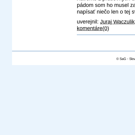
pádom som ho musel zas
napísať niečo len o tej 
uverejnil:
Juraj Waczulik
komentáre(0)
© SaG - Slo