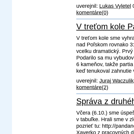
uverejnil:
Lukas Vyletel
0
komentáre(0)
V treťom kole 
V treťom kole sme vyhra
nad Poľskom rovnako 3:
vcelku dramatický. Prvý
Podarilo sa mu vybudovať
6 kameňov, takže partia
keď tenukoval zahnutie
uverejnil:
Juraj Waczulik
komentáre(2)
Správa z druhé
Včera (6.10.) sme úspeš
v tabuľke. Hrali sme v z
pozrieť tu: http://pan
Xaverko z pracovných d