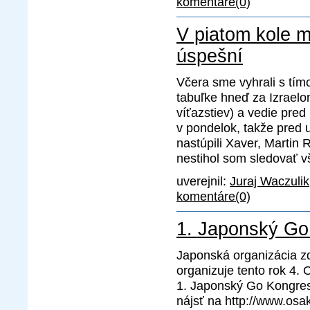
komentáre(0)
V piatom kole m
úspešní
Včera sme vyhrali s tím
tabuľke hneď za Izraelo
víťazstiev) a vedie pre
v pondelok, takže pred
nastúpili Xaver, Martin 
nestihol som sledovať vše
uverejnil:
Juraj Waczulik
komentáre(0)
1. Japonský Go
Japonská organizácia z
organizuje tento rok 4. 
1. Japonský Go Kongres(
nájsť na http://www.os