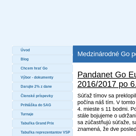
Úvod
Medzinárodné Go po
Blog
Chcem hrať Go
Pandanet Go E
Výbor - dokumenty
2016/2017 po 6.
Darujte 2% z dane
Súťaž tímov sa preklopi
Členské príspevky
počína náš tím. V tomto
Prihláška do SAG
4. mieste s 11 bodmi. P
Turnaje
stále bojujeme o udržani
sa zúčastňujú súťaže, sa
Tabuľka Grand Prix
znamená, že dve posled
Tabuľka reprezentantov VSP