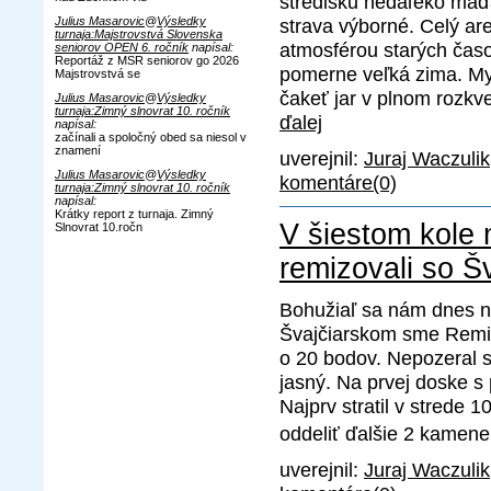
stredisku nedaľeko maďa
strava výborné. Celý ar
Julius Masarovic
@
Výsledky
turnaja:Majstrovstvá Slovenska
atmosférou starých čas
seniorov OPEN 6. ročník
napísal:
Reportáž z MSR seniorov go 2026
pomerne veľká zima. Mys
Majstrovstvá se
čakeť jar v plnom rozkve
Julius Masarovic
@
Výsledky
turnaja:Zimný slnovrat 10. ročník
ďalej
napísal:
začínali a spoločný obed sa niesol v
znamení
uverejnil:
Juraj Waczulik
Julius Masarovic
@
Výsledky
komentáre(0)
turnaja:Zimný slnovrat 10. ročník
napísal:
Krátky report z turnaja. Zimný
V šiestom kole
Slnovrat 10.ročn
remizovali so Š
Bohužiaľ sa nám dnes ne
Švajčiarskom sme Remizo
o 20 bodov. Nepozeral s
jasný. Na prvej doske s 
Najprv stratil v strede
oddeliť ďalšie 2 kamene
uverejnil:
Juraj Waczulik