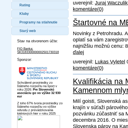
uverejnil:
Juraj Waczulik
Rating
komentáre(0)
Kluby
Štartovné na M
Programy na stiahnutie
Starý web
Novinky z Petrohradu. 
oplatí sa vám zaregistro
Stav na otvorenom účte:
najnižšiu možnú cenu: 
FIO Banka:
ďalej
SK3183300000002501730318
Sponzor:
uverejnil:
Lukas Vyletel
0
komentáre(0)
Kvalifikácia na
Schválené prostriedky zo
štátneho rozpočtu na šport v
Kamennom mly
roku 2026:
Pre Slovenskú
asociáciu go vo výške 32 930
eur
Milí goisti, Slovenská
Z toho 67% tvoria prostriedky zo
krajín v súťaži párového
štátneho rozpočtu vo výške
odvodu z prevádzkovania
pozvánku zúčastniť sa M
lotériových hier v roku 2025
decembra 2016. O mieste
Slovenska párov na Kam