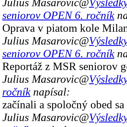
Julius Masarovic
@
Výsledky
seniorov OPEN 6. ročník
na
Oprava v piatom kole Mila
Julius Masarovic
@
Výsledky
seniorov OPEN 6. ročník
na
Reportáž z MSR seniorov g
Julius Masarovic
@
Výsledky
ročník
napísal:
začínali a spoločný obed sa
Julius Masarovic
@
Výsledky