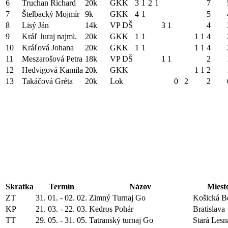
6
Truchan Richard
20k
GKK
3
1
2
1
7
7
Štelbacký Mojmír
9k
GKK
4
1
5
8
Lisý Ján
14k
VP DŠ
3
1
4
9
Kráľ Juraj najml.
20k
GKK
1
1
1
1
4
10
Kráľová Johana
20k
GKK
1
1
1
1
4
11
Meszarošová Petra
18k
VP DŠ
1
1
2
12
Hedvigová Kamila
20k
GKK
1
1
2
13
Takáčová Gréta
20k
Lok
0
2
2
Skratka
Termín
Názov
Miest
ZT
31. 01. - 02. 02.
Zimný Turnaj Go
Košická B
KP
21. 03. - 22. 03.
Kedros Pohár
Bratislava
TT
29. 05. - 31. 05.
Tatranský turnaj Go
Stará Lesn