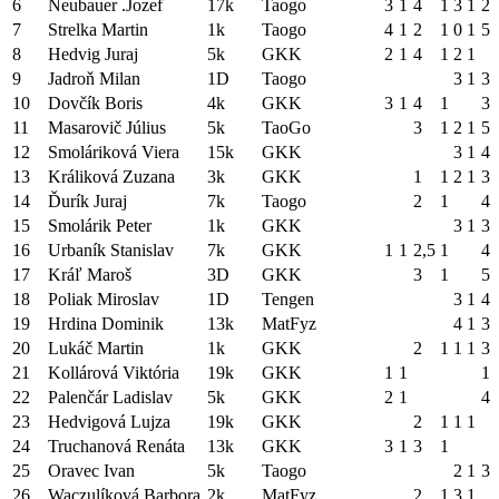
6
Neubauer .Jozef
17k
Taogo
3
1
4
1
3
1
2
7
Strelka Martin
1k
Taogo
4
1
2
1
0
1
5
8
Hedvig Juraj
5k
GKK
2
1
4
1
2
1
9
Jadroň Milan
1D
Taogo
3
1
3
10
Dovčík Boris
4k
GKK
3
1
4
1
3
11
Masarovič Július
5k
TaoGo
3
1
2
1
5
12
Smoláriková Viera
15k
GKK
3
1
4
13
Králiková Zuzana
3k
GKK
1
1
2
1
3
14
Ďurík Juraj
7k
Taogo
2
1
4
15
Smolárik Peter
1k
GKK
3
1
3
16
Urbaník Stanislav
7k
GKK
1
1
2,5
1
4
17
Kráľ Maroš
3D
GKK
3
1
5
18
Poliak Miroslav
1D
Tengen
3
1
4
19
Hrdina Dominik
13k
MatFyz
4
1
3
20
Lukáč Martin
1k
GKK
2
1
1
1
3
21
Kollárová Viktória
19k
GKK
1
1
1
22
Palenčár Ladislav
5k
GKK
2
1
4
23
Hedvigová Lujza
19k
GKK
2
1
1
1
24
Truchanová Renáta
13k
GKK
3
1
3
1
25
Oravec Ivan
5k
Taogo
2
1
3
26
Waczulíková Barbora
2k
MatFyz
2
1
3
1