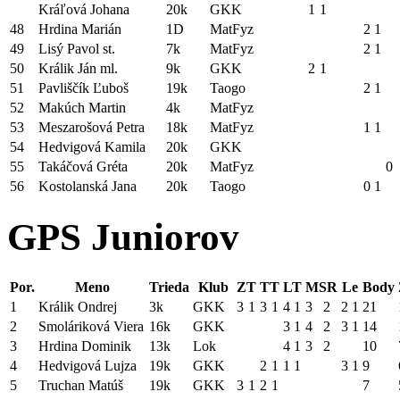
Kráľová Johana
20k
GKK
1
1
48
Hrdina Marián
1D
MatFyz
2
1
49
Lisý Pavol st.
7k
MatFyz
2
1
50
Králik Ján ml.
9k
GKK
2
1
51
Pavliščík Ľuboš
19k
Taogo
2
1
52
Makúch Martin
4k
MatFyz
53
Meszarošová Petra
18k
MatFyz
1
1
54
Hedvigová Kamila
20k
GKK
55
Takáčová Gréta
20k
MatFyz
0
56
Kostolanská Jana
20k
Taogo
0
1
GPS Juniorov
Por.
Meno
Trieda
Klub
ZT
TT
LT
MSR
Le
Body
1
Králik Ondrej
3k
GKK
3
1
3
1
4
1
3
2
2
1
21
2
Smoláriková Viera
16k
GKK
3
1
4
2
3
1
14
3
Hrdina Dominik
13k
Lok
4
1
3
2
10
4
Hedvigová Lujza
19k
GKK
2
1
1
1
3
1
9
5
Truchan Matúš
19k
GKK
3
1
2
1
7